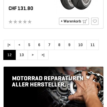
CHF 131.80
+ Warenkorb
|<
<
5
6
7
8
9
10
11
12
13
>
>|
MOTORRAD REPARATUREN
ALLER HERSTELLER