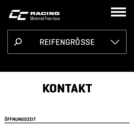
REIFENGRÖSSE
GRÖSSE
MOTORRAD
Ich kenne meine Reifengrösse
KONTAKT
Oder unten auswählen
ÖFFNUNGSZEIT
Breite
Höhe
Zoll