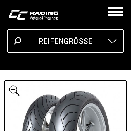
REIFENGRÖSSE
GRÖSSE
MOTORRAD
Ich kenne meine Reifengrösse
Oder unten auswählen
Breite
Höhe
Zoll