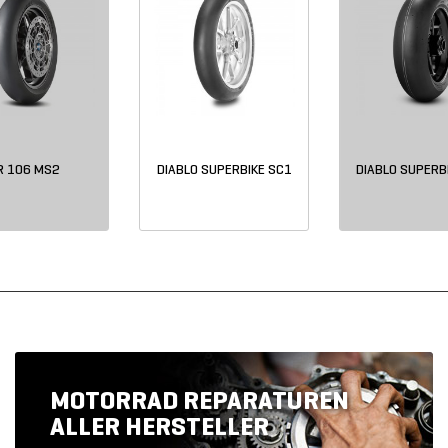
R 106 MS2
DIABLO SUPERBIKE SC1
DIABLO SUPERB
MOTORRAD REPARATUREN
ALLER HERSTELLER