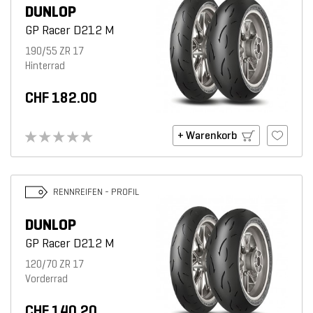
DUNLOP
GP Racer D212 M
190/55 ZR 17
Hinterrad
CHF 182.00
+ Warenkorb
RENNREIFEN - PROFIL
DUNLOP
GP Racer D212 M
120/70 ZR 17
Vorderrad
CHF 140.20