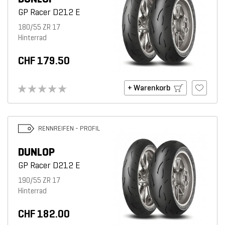
GP Racer D212 E
180/55 ZR 17
Hinterrad
CHF 179.50
+ Warenkorb
RENNREIFEN - PROFIL
DUNLOP
GP Racer D212 E
190/55 ZR 17
Hinterrad
CHF 182.00