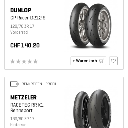
DUNLOP
GP Racer D212 S
120/70 ZR 17
Vorderrad
CHF 140.20
+ Warenkorb
RENNREIFEN - PROFIL
METZELER
RACETEC RR K1
Rennsport
180/60 ZR 17
Hinterrad