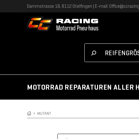
Dammstrasse 18, 8112 Otelfingen | E-mail: Office@ccracing.
REIFENGRÖ
GRÖSSE
MO
Ich kenne meine Rei
MOTORRAD REPARATUREN ALLER 
>
MUTANT
Oder unten ausw