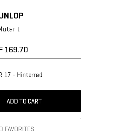
UNLOP
Mutant
F 169.70
 17 - Hinterrad
ADD TO CART
O FAVORITES