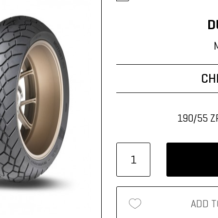
Zoll
D
CH
190/55 ZR
ADD T