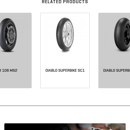
RELATED PRODUCTS
R 106 MS2
DIABLO SUPERBIKE SC1
DIABLO SUPERB