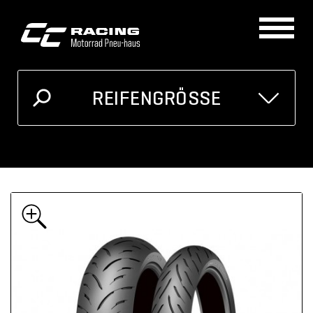
REIFENGRÖSSE
GRÖSSE
MOTORRAD
Ich kenne meine Reifengrösse
Oder unten auswählen
Breite
Höhe
Zoll