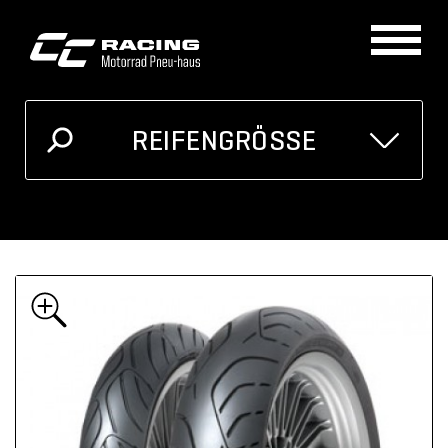
REIFENGRÖSSE
GRÖSSE
MOTORRAD
Ich kenne meine Reifengrösse
Oder unten auswählen
Breite
Höhe
Zoll