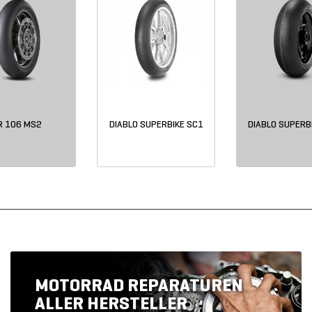
R 106 MS2
DIABLO SUPERBIKE SC1
DIABLO SUPERB
MOTORRAD REPARATUREN
ALLER HERSTELLER