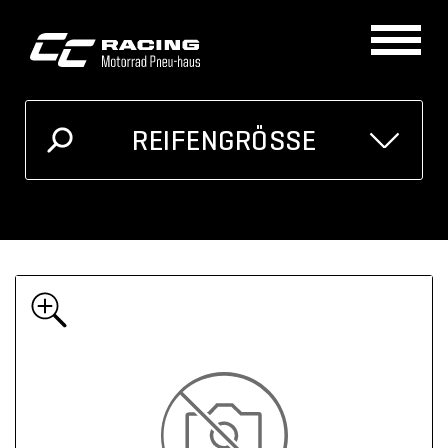
REIFENGRÖSSE
GRÖSSE
MOTORRAD
Ich kenne meine Reifengrösse
Oder unten auswählen
Breite
Höhe
Zoll