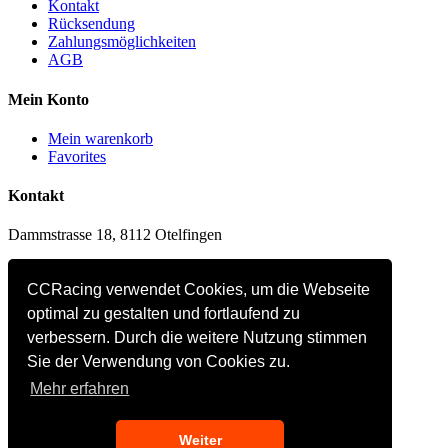
Kontakt
Rücksendung
Zahlungsmöglichkeiten
AGB
Mein Konto
Mein warenkorb
Favorites
Kontakt
Dammstrasse 18, 8112 Otelfingen
E-mail: office@ccracing.ch
CCRacing verwendet Cookies, um die Webseite
Tel: +41(0)44 820 30 20
optimal zu gestalten und fortlaufend zu
verbessern. Durch die weitere Nutzung stimmen
Customer Service
Sie der Verwendung von Cookies zu.
Mein warenkorb
Mehr erfahren
Favorites
Rücksendung
Kontakt
Weiter