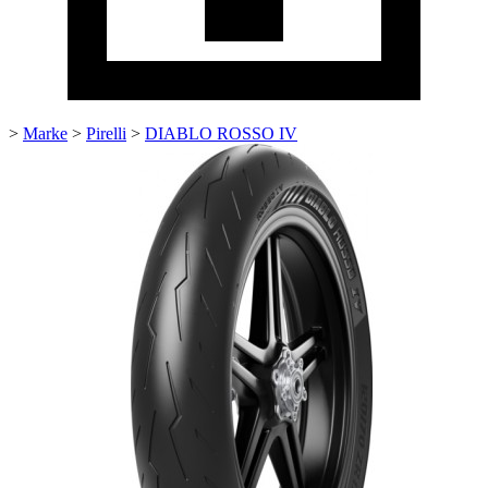
>
Marke
>
Pirelli
>
DIABLO ROSSO IV