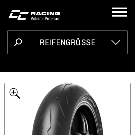
REIFENGRÖSSE
GRÖSSE
MOTORRAD
Ich kenne meine Reifengrösse
Oder unten auswählen
Breite
Höhe
Zoll