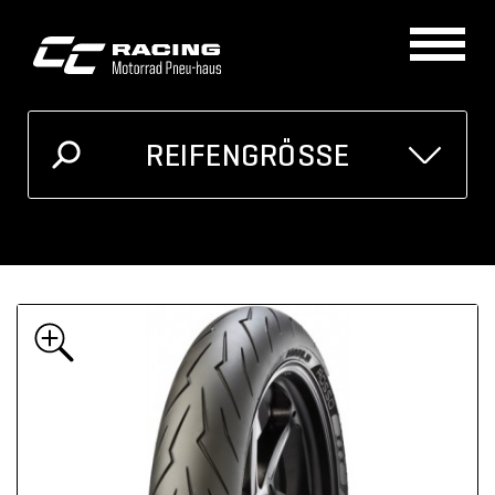
REIFENGRÖSSE
GRÖSSE
MOTORRAD
Ich kenne meine Reifengrösse
Oder unten auswählen
Breite
Höhe
Zoll