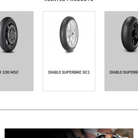
R 106 MS2
DIABLO SUPERBIKE SC1
DIABLO SUPERB