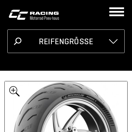
REIFENGRÖSSE
GRÖSSE
MOTORRAD
Ich kenne meine Reifengrösse
Oder unten auswählen
Breite
Höhe
Zoll