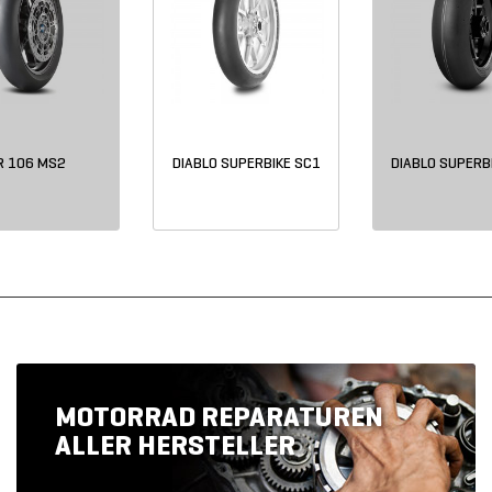
R 106 MS2
DIABLO SUPERBIKE SC1
DIABLO SUPERB
MOTORRAD REPARATUREN
ALLER HERSTELLER