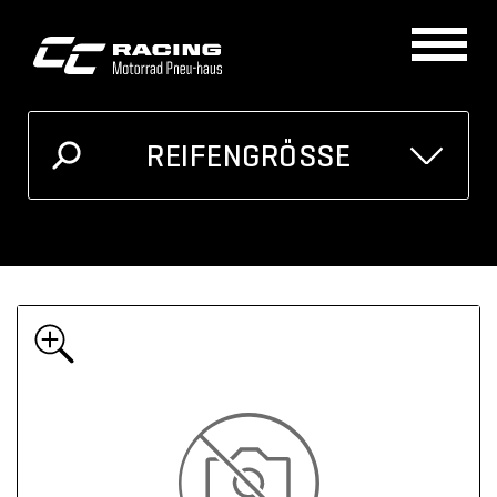
REIFENGRÖSSE
GRÖSSE
MOTORRAD
Ich kenne meine Reifengrösse
Oder unten auswählen
Breite
Höhe
Zoll